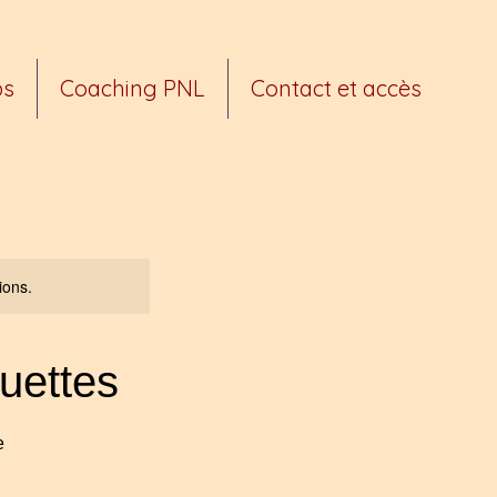
ps
Coaching PNL
Contact et accès
ions.
uettes
e