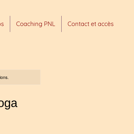
ps
Coaching PNL
Contact et accès
ions.
oga