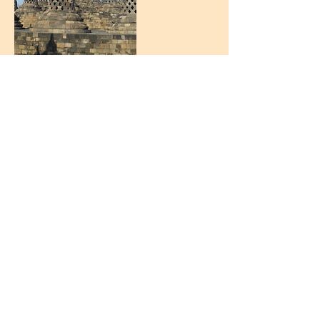
Séances à venir
Coordonnées
0764883320