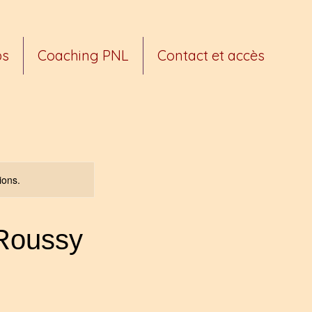
ps
Coaching PNL
Contact et accès
ions.
 Roussy